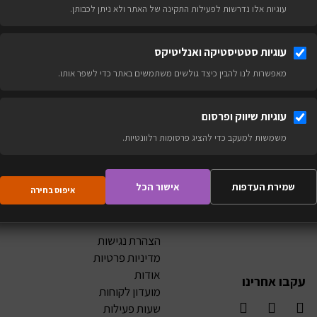
לבית. דבר אחד בטוח – איפה שלא תבחרו לא
עוגיות אלו נדרשות לפעילות התקינה של האתר ולא ניתן לכבותן.
"טורו" – אתם עומדים להתאהב, ולחזור לעוד
ניתן לקיים אירועים עד 50 איש
עוגיות סטטיסטיקה ואנליטיקס
בשעה
מאפשרות לנו להבין כיצד גולשים משתמשים באתר כדי לשפר אותו.
עוגיות שיווק ופרסום
משמשות למעקב כדי להציג פרסומות רלוונטיות.
שמירת העדפות
אישור הכל
איפוס בחירה
הצהרת נגישות
מדיניות פרטיות
אודות
עקבו אחרינו
מועדון לקוחות
שעות פעילות
W
F
I