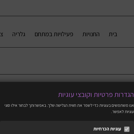
בית
החנויות
פעילויות במתחם
גלריה
צו
המקום הנעים והשירותי ישמח לפנק את רעבי
הגדרות פרטיות וקובצי עוגיות
בשריות איכותיות, שווארמה מעולה ועוד הנאות 
עם המון פינוקים נלווים, כולל לאפות לוהטות
אנו משתמשים בעוגיות כדי לשפר את חווית הגלישה שלך. באפשרותך לבחור אילו סוגי
עוגיות לאפשר.
שבלב המסעדה. במקום אפשר ליהנות מארוח
בלאפות, פיתות, באגט או חמגשיות, לקחת א
עוגיות הכרחיות