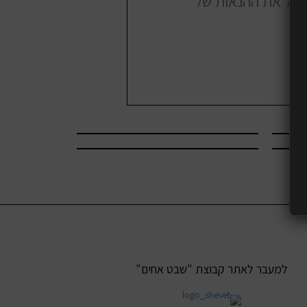
כול את ההנאות של
!
למעבר לאתר קבוצת "שבט אחים"